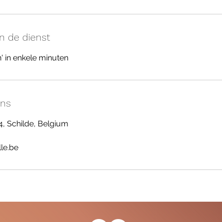
an de dienst
n' in enkele minuten
ens
, Schilde, Belgium
le.be