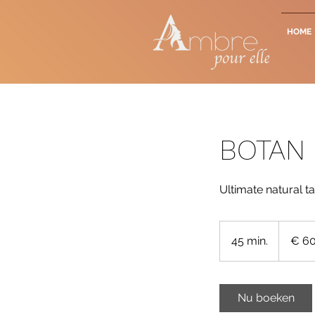
HOME
BOTAN 
Ultimate natural t
60
euro
45 min.
4
€ 6
5
m
i
Nu boeken
n