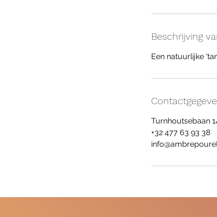
.
Beschrijving v
Een natuurlijke 'ta
Contactgegev
Turnhoutsebaan 14
+32 477 63 93 38
info@ambrepourel