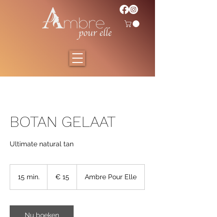
BOTAN GELAAT
Ultimate natural tan
15
euro
15 min.
1
€ 15
Ambre Pour Elle
5
m
i
n
Nu boeken